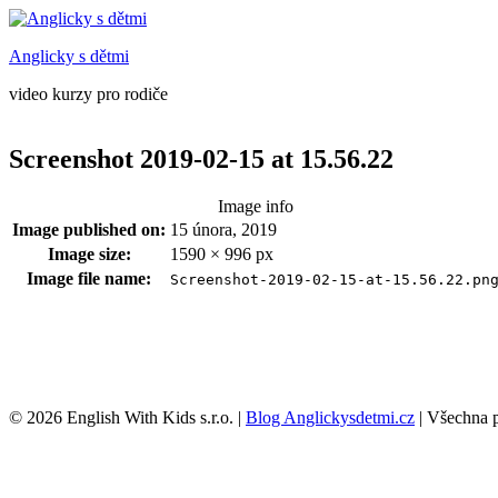
Anglicky s dětmi
video kurzy pro rodiče
Screenshot 2019-02-15 at 15.56.22
Image info
Image published on:
15 února, 2019
Image size:
1590 × 996 px
Image file name:
Screenshot-2019-02-15-at-15.56.22.pn
Footer
© 2026 English With Kids s.r.o.
|
Blog Anglickysdetmi.cz
|
Všechna 
sidebar