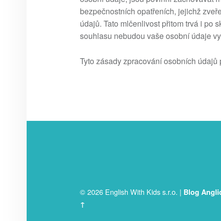
bezpečnostních opatřeních, jejichž zveř
údajů. Tato mlčenlivost přitom trvá i p
souhlasu nebudou vaše osobní údaje vydá
Tyto zásady zpracování osobních údajů p
FOOTER SIDEBAR
© 2026 English With Kids s.r.o.
|
Blog Angli
↑