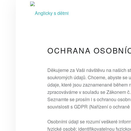
A
N
G
L
I
C
OCHRANA OSOBNÍ
K
Y
Děkujeme za Vaši návštěvu na našich s
S
soukromých údajů. Chceme, abyste se u n
D
údaje, které jsou zaznamenané během n
Ě
zpracováváme v souladu se Zákonem č. 
T
Seznamte se prosím i s ochranou osobní
M
souvislosti s GDPR (Nařízení o ochraně
I
Osobními údaji se rozumí veškeré inform
video kurzy pro rodiče
fyzické osobě; identifikovatelnou fyzicko