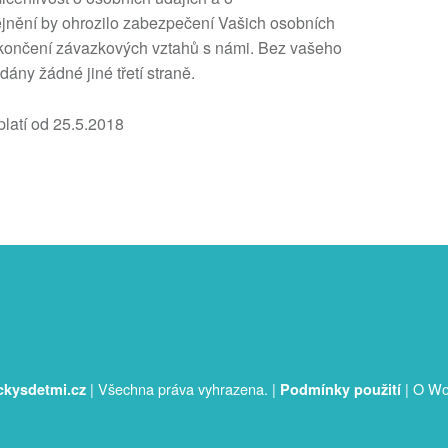
ejnění by ohrozilo zabezpečení Vašich osobních
o skončení závazkových vztahů s námi. Bez vašeho
ny žádné jiné třetí straně.
latí od 25.5.2018
|
Všechna práva vyhrazena.
|
|
O Wo
ckysdetmi.cz
Podmínky použití