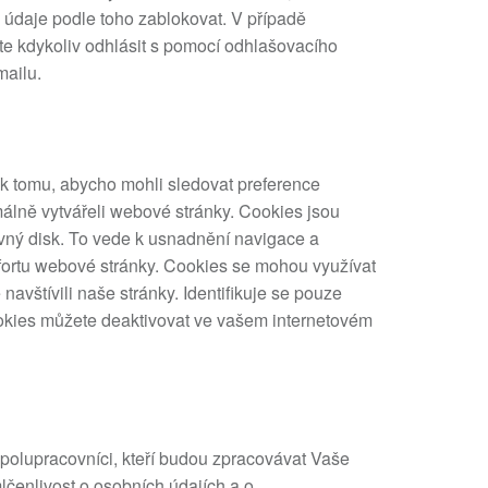
 údaje podle toho zablokovat. V případě
e kdykoliv odhlásit s pomocí odhlašovacího
ailu.
s k tomu, abycho mohli sledovat preference
álně vytvářeli webové stránky. Cookies jsou
evný disk. To vede k usnadnění navigace a
mfortu webové stránky. Cookies se mohou využívat
 navštívili naše stránky. Identifikuje se pouze
okies můžete deaktivovat ve vašem internetovém
i spolupracovníci, kteří budou zpracovávat Vaše
lčenlivost o osobních údajích a o