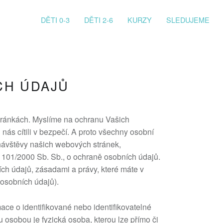
PRIMARY MENU
DĚTI 0-3
DĚTI 2-6
KURZY
SLEDUJEME
CH ÚDAJŮ
tránkách. Myslíme na ochranu Vašich
ás cítili v bezpečí. A proto všechny osobní
ávštěvy našich webových stránek,
101/2000 Sb. Sb., o ochraně osobních údajů.
ch údajů, zásadami a právy, které máte v
 osobních údajů).
ace o identifikované nebo identifikovatelné
u osobou je fyzická osoba, kterou lze přímo či