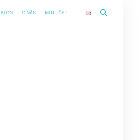
BLOG
O NÁS
MŮJ ÚČET