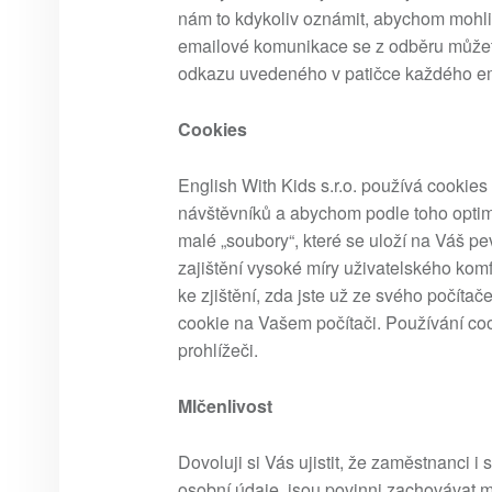
nám to kdykoliv oznámit, abychom mohli
emailové komunikace se z odběru můžet
odkazu uvedeného v patičce každého em
Cookies
English With Kids s.r.o. používá cookie
návštěvníků a abychom podle toho optim
malé „soubory“, které se uloží na Váš p
zajištění vysoké míry uživatelského ko
ke zjištění, zda jste už ze svého počítače
cookie na Vašem počítači. Používání co
prohlížeči.
Mlčenlivost
Dovoluji si Vás ujistit, že zaměstnanci 
osobní údaje, jsou povinni zachovávat m