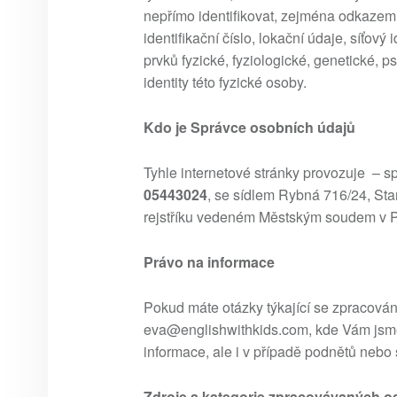
nepřímo identifikovat, zejména odkazem n
identifikační číslo, lokační údaje, síťový 
prvků fyzické, fyziologické, genetické, 
identity této fyzické osoby.
Kdo je Správce osobních údajů
Tyhle internetové stránky provozuje – s
05443024
, se sídlem Rybná 716/24, St
rejstříku vedeném Městským soudem v P
Právo na informace
Pokud máte otázky týkající se zpracován
eva@englishwithkids.com, kde Vám jsme 
informace, ale i v případě podnětů nebo s
Zdroje a kategorie zpracovávaných o