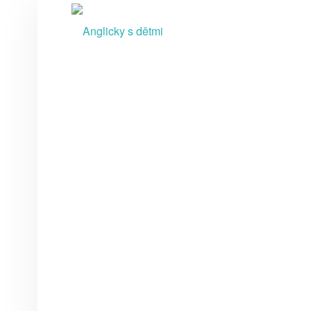
A
N
G
L
I
C
K
Y
S
D
Ě
T
M
I
video kurzy pro rodiče