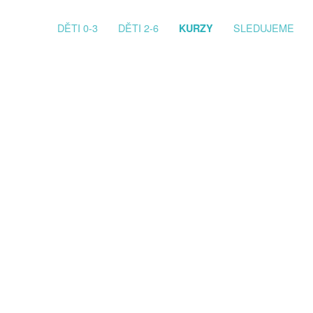
PRIMARY MENU
DĚTI 0-3
DĚTI 2-6
SLEDUJEME
KURZY