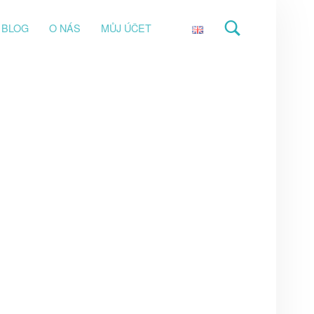
BLOG
O NÁS
MŮJ ÚČET