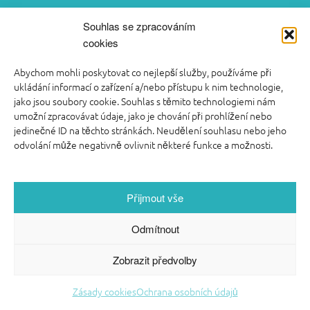
video kurzy pro rodiče
Souhlas se zpracováním
cookies
FOOTER SIDEBAR
Abychom mohli poskytovat co nejlepší služby, používáme při
© 2026 English With Kids s.r.o.
|
Blog Anglickysdetmi.cz
|
ukládání informací o zařízení a/nebo přístupu k nim technologie,
Všechna práva vyhrazena.
|
Podmínky použití
|
O WordPress
jako jsou soubory cookie. Souhlas s těmito technologiemi nám
se stará
Softmedia
|
Back to top ↑
umožní zpracovávat údaje, jako je chování při prohlížení nebo
jedinečné ID na těchto stránkách. Neudělení souhlasu nebo jeho
odvolání může negativně ovlivnit některé funkce a možnosti.
Přijmout vše
Odmítnout
Zobrazit předvolby
Zásady cookies
Ochrana osobních údajů