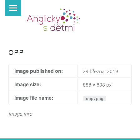
PRIMARY MENU
A
N
G
L
I
OPP
C
K
Image published on:
29 března, 2019
Y
Image size:
S
888 × 898 px
D
Image file name:
opp.png
Ě
T
Image info
M
I