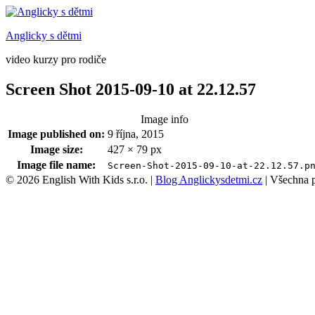
Anglicky s dětmi
video kurzy pro rodiče
Screen Shot 2015-09-10 at 22.12.57
Image info
Image published on:
9 října, 2015
Image size:
427 × 79 px
Image file name:
Screen-Shot-2015-09-10-at-22.12.57.p
Footer
© 2026 English With Kids s.r.o.
|
Blog Anglickysdetmi.cz
|
Všechna 
sidebar