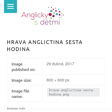
PRIMARY MENU
A
N
G
L
I
HRAVA ANGLICTINA SESTA
C
HODINA
K
Y
29 dubna, 2017
Image
S
published on:
D
800 × 600 px
Image size:
Ě
T
Image file
hrava-anglictina-sesta-
hodina.png
name:
M
I
Image info