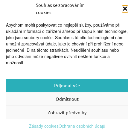
video kurzy pro rodiče
Souhlas se zpracováním
cookies
Abychom mohli poskytovat co nejlepší služby, používáme při
ukládání informací o zařízení a/nebo přístupu k nim technologie,
jako jsou soubory cookie. Souhlas s těmito technologiemi nám
umožní zpracovávat údaje, jako je chování při prohlížení nebo
FOOTER SIDEBAR
jedinečné ID na těchto stránkách. Neudělení souhlasu nebo
© 2026 English With Kids s.r.o.
|
|
Blog Anglickysdetmi.cz
jeho odvolání může negativně ovlivnit některé funkce a
Všechna práva vyhrazena.
|
|
O WordPress
Podmínky použití
možnosti.
se stará
|
Softmedia
Back to top ↑
Přijmout vše
Odmítnout
Zobrazit předvolby
Zásady cookies
Ochrana osobních údajů