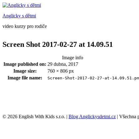
Anglicky s dětmi
video kurzy pro rodiče
Screen Shot 2017-02-27 at 14.09.51
Image info
Image published on:
29 dubna, 2017
Image size:
760 × 806 px
Image file name:
Screen-Shot-2017-02-27-at-14.09.51.p
Footer
© 2026 English With Kids s.r.o.
|
Blog Anglickysdetmi.cz
|
Všechna 
sidebar