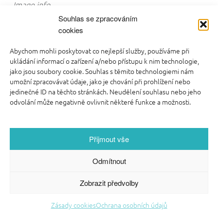
Image info
video kurzy pro rodiče
Souhlas se zpracováním
cookies
Abychom mohli poskytovat co nejlepší služby, používáme při
ukládání informací o zařízení a/nebo přístupu k nim technologie,
jako jsou soubory cookie. Souhlas s těmito technologiemi nám
umožní zpracovávat údaje, jako je chování při prohlížení nebo
FOOTER SIDEBAR
jedinečné ID na těchto stránkách. Neudělení souhlasu nebo jeho
© 2026 English With Kids s.r.o.
|
Blog Anglickysdetmi.cz
|
odvolání může negativně ovlivnit některé funkce a možnosti.
Všechna práva vyhrazena.
|
Podmínky použití
|
O WordPress
se stará
Softmedia
|
Back to top ↑
Přijmout vše
Odmítnout
Zobrazit předvolby
Zásady cookies
Ochrana osobních údajů