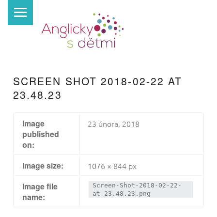
PRIMARY MENU
A
N
G
L
I
SCREEN SHOT 2018-02-22 AT
C
23.48.23
K
Y
Image
23 února, 2018
S
published
on:
D
Ě
Image size:
1076 × 844 px
T
Image file
Screen-Shot-2018-02-22-
M
at-23.48.23.png
name:
I