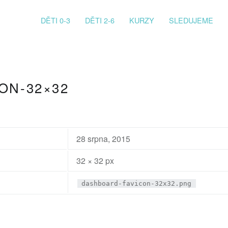
PRIMARY MENU
DĚTI 0-3
DĚTI 2-6
KURZY
SLEDUJEME
ON-32×32
28 srpna, 2015
32 × 32 px
dashboard-favicon-32x32.png