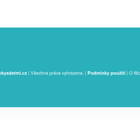
|
Všechna práva vyhrazena.
|
|
O Wo
ckysdetmi.cz
Podmínky použití