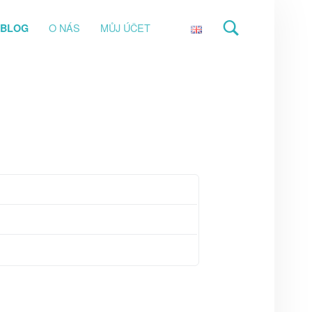
O NÁS
MŮJ ÚČET
BLOG