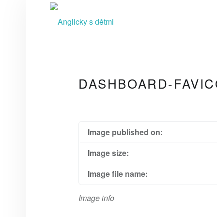
A
N
G
L
I
C
DASHBOARD-FAVIC
K
Y
S
D
Image published on:
Ě
Image size:
T
Image file name:
M
I
Image info
video kurzy pro rodiče