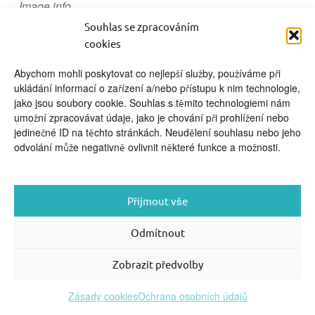
Image info
video kurzy pro rodiče
Souhlas se zpracováním
cookies
Abychom mohli poskytovat co nejlepší služby, používáme při
ukládání informací o zařízení a/nebo přístupu k nim technologie,
jako jsou soubory cookie. Souhlas s těmito technologiemi nám
umožní zpracovávat údaje, jako je chování při prohlížení nebo
FOOTER SIDEBAR
jedinečné ID na těchto stránkách. Neudělení souhlasu nebo jeho
© 2026 English With Kids s.r.o.
|
|
Blog Anglickysdetmi.cz
odvolání může negativně ovlivnit některé funkce a možnosti.
Všechna práva vyhrazena.
|
|
O WordPress
Podmínky použití
se stará
|
Softmedia
Back to top ↑
Přijmout vše
Odmítnout
Zobrazit předvolby
Zásady cookies
Ochrana osobních údajů