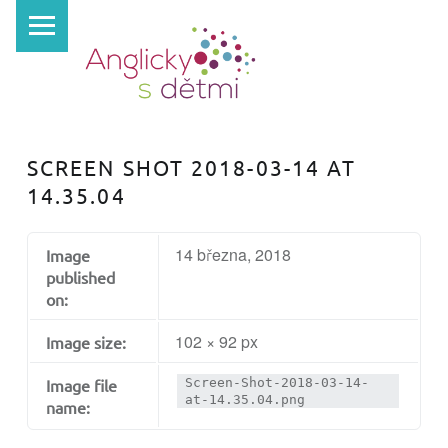
PRIMARY MENU
A
N
G
L
I
SCREEN SHOT 2018-03-14 AT
C
14.35.04
K
Y
14 března, 2018
Image
S
published
D
on:
Ě
102 × 92 px
Image size:
T
Image file
Screen-Shot-2018-03-14-
M
at-14.35.04.png
name:
I