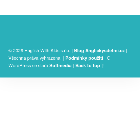
video kurzy pro rodiče
FOOTER SIDEBAR
© 2026 English With Kids s.r.o.
|
|
Blog Anglickysdetmi.cz
Všechna práva vyhrazena.
|
|
O
Podmínky použití
WordPress se stará
|
Softmedia
Back to top ↑