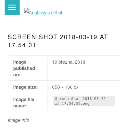
PRIMARY MENU
A
N
G
L
SCREEN SHOT 2018-03-19 AT
I
17.54.01
C
K
Image
19 března, 2018
published
Y
on:
S
D
Image size:
650 × 160 px
Ě
Image file
Screen-Shot-2018-03-19-
T
at-17.54.01.png
name:
M
Image info
I