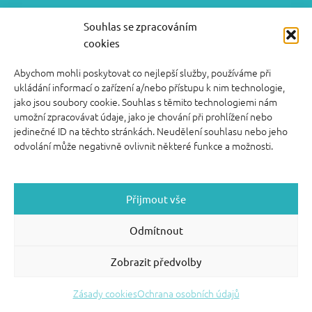
video kurzy pro rodiče
Souhlas se zpracováním
cookies
FOOTER SIDEBAR
Abychom mohli poskytovat co nejlepší služby, používáme při
© 2026 English With Kids s.r.o.
|
|
Blog Anglickysdetmi.cz
ukládání informací o zařízení a/nebo přístupu k nim technologie,
Všechna práva vyhrazena.
|
|
O WordPress se
Podmínky použití
jako jsou soubory cookie. Souhlas s těmito technologiemi nám
stará
|
Softmedia
Back to top ↑
umožní zpracovávat údaje, jako je chování při prohlížení nebo
jedinečné ID na těchto stránkách. Neudělení souhlasu nebo jeho
odvolání může negativně ovlivnit některé funkce a možnosti.
Přijmout vše
Odmítnout
Zobrazit předvolby
Zásady cookies
Ochrana osobních údajů