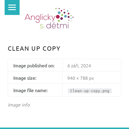
PRIMARY MENU
A
N
G
L
I
CLEAN UP COPY
C
K
6 září, 2024
Image published on:
Y
S
940 × 788 px
Image size:
D
Image file name:
Clean-up-copy.png
Ě
T
Image info
M
I