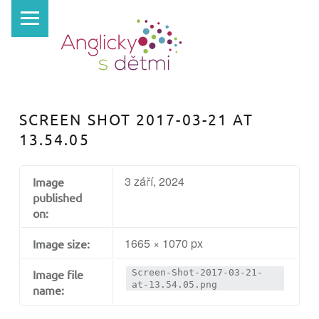
PRIMARY MENU
A
N
G
L
I
SCREEN SHOT 2017-03-21 AT
C
13.54.05
K
Y
3 září, 2024
Image
S
published
D
on:
Ě
1665 × 1070 px
Image size:
T
Image file
Screen-Shot-2017-03-21-
M
at-13.54.05.png
name:
I