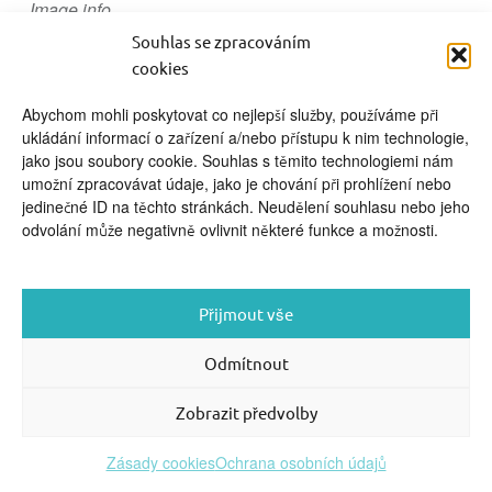
Image info
video kurzy pro rodiče
Souhlas se zpracováním
cookies
Abychom mohli poskytovat co nejlepší služby, používáme při
ukládání informací o zařízení a/nebo přístupu k nim technologie,
jako jsou soubory cookie. Souhlas s těmito technologiemi nám
umožní zpracovávat údaje, jako je chování při prohlížení nebo
FOOTER SIDEBAR
jedinečné ID na těchto stránkách. Neudělení souhlasu nebo jeho
© 2026 English With Kids s.r.o.
|
|
Blog Anglickysdetmi.cz
odvolání může negativně ovlivnit některé funkce a možnosti.
Všechna práva vyhrazena.
|
|
O WordPress
Podmínky použití
se stará
|
Softmedia
Back to top ↑
Přijmout vše
Odmítnout
Zobrazit předvolby
Zásady cookies
Ochrana osobních údajů