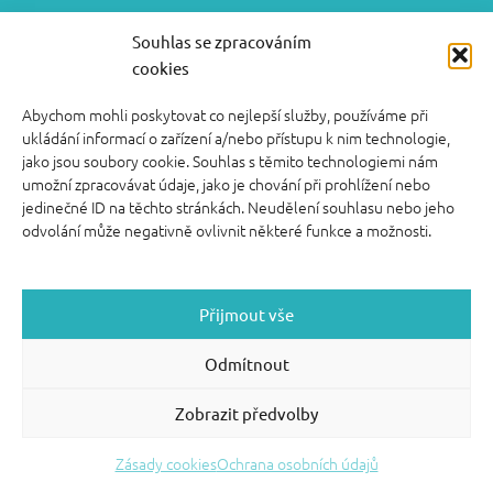
video kurzy pro rodiče
Souhlas se zpracováním
cookies
FOOTER SIDEBAR
Abychom mohli poskytovat co nejlepší služby, používáme při
© 2026 English With Kids s.r.o.
|
|
Blog Anglickysdetmi.cz
ukládání informací o zařízení a/nebo přístupu k nim technologie,
Všechna práva vyhrazena.
|
|
O WordPress se
Podmínky použití
jako jsou soubory cookie. Souhlas s těmito technologiemi nám
stará
|
Softmedia
Back to top ↑
umožní zpracovávat údaje, jako je chování při prohlížení nebo
jedinečné ID na těchto stránkách. Neudělení souhlasu nebo jeho
odvolání může negativně ovlivnit některé funkce a možnosti.
Přijmout vše
Odmítnout
Zobrazit předvolby
Zásady cookies
Ochrana osobních údajů