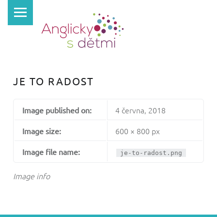
PRIMARY MENU
A
N
G
L
I
JE TO RADOST
C
K
4 června, 2018
Image published on:
Y
S
600 × 800 px
Image size:
D
Image file name:
je-to-radost.png
Ě
T
Image info
M
I