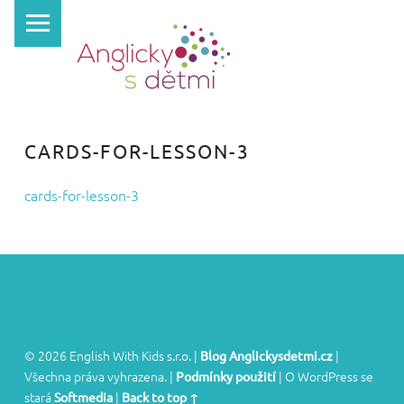
PRIMARY MENU
A
N
G
L
I
CARDS-FOR-LESSON-3
C
K
cards-for-lesson-3
Y
S
D
Ě
T
FOOTER SIDEBAR
M
© 2026 English With Kids s.r.o.
|
|
Blog Anglickysdetmi.cz
Všechna práva vyhrazena.
|
|
O WordPress se
Podmínky použití
I
stará
|
Softmedia
Back to top ↑