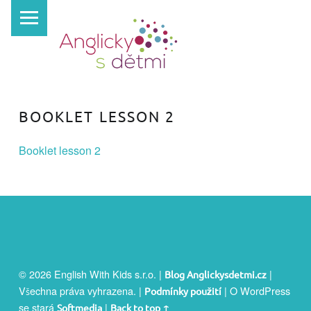
PRIMARY MENU
A
N
G
L
I
BOOKLET LESSON 2
C
K
Booklet lesson 2
Y
S
D
Ě
T
FOOTER SIDEBAR
M
© 2026 English With Kids s.r.o.
|
|
Blog Anglickysdetmi.cz
I
Všechna práva vyhrazena.
|
|
O WordPress
Podmínky použití
se stará
|
Softmedia
Back to top ↑