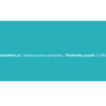
|
Všechna práva vyhrazena.
|
|
O Wo
ckysdetmi.cz
Podmínky použití