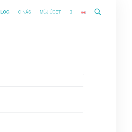
O NÁS
MŮJ ÚČET
BLOG