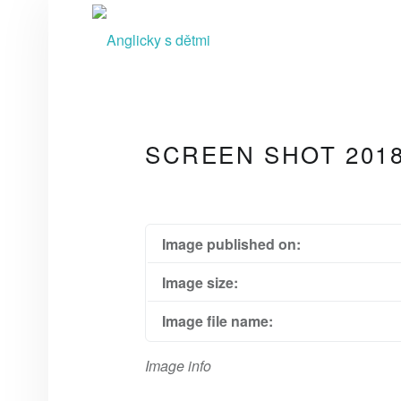
A
N
G
L
I
C
SCREEN SHOT 2018-
K
Y
S
D
Image published on:
Ě
Image size:
T
Image file name:
M
I
Image info
video kurzy pro rodiče