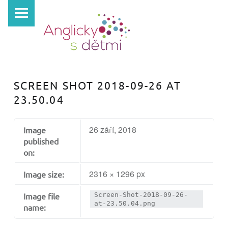
PRIMARY MENU
A
N
G
L
I
SCREEN SHOT 2018-09-26 AT
C
23.50.04
K
Y
26 září, 2018
Image
S
published
D
on:
Ě
2316 × 1296 px
Image size:
T
Image file
Screen-Shot-2018-09-26-
M
at-23.50.04.png
name:
I