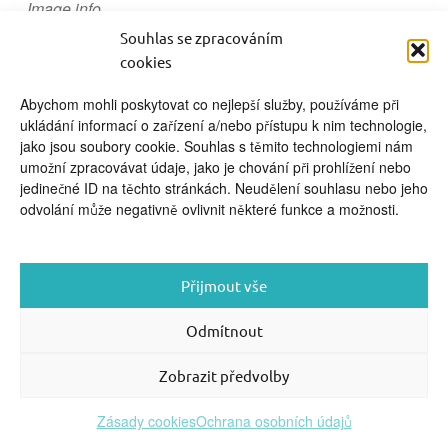
Image info
video kurzy pro rodiče
Souhlas se zpracováním
cookies
Abychom mohli poskytovat co nejlepší služby, používáme při
ukládání informací o zařízení a/nebo přístupu k nim technologie,
jako jsou soubory cookie. Souhlas s těmito technologiemi nám
umožní zpracovávat údaje, jako je chování při prohlížení nebo
FOOTER SIDEBAR
jedinečné ID na těchto stránkách. Neudělení souhlasu nebo jeho
© 2026 English With Kids s.r.o.
|
|
Blog Anglickysdetmi.cz
odvolání může negativně ovlivnit některé funkce a možnosti.
Všechna práva vyhrazena.
|
|
O WordPress
Podmínky použití
se stará
|
Softmedia
Back to top ↑
Přijmout vše
Odmítnout
Zobrazit předvolby
Zásady cookies
Ochrana osobních údajů