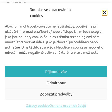
Image info
video kurzy pro rodiče
Souhlas se zpracováním
cookies
Abychom mohli poskytovat co nejlepší služby, používáme při
ukládání informací o zařízení a/nebo přístupu k nim technologie,
jako jsou soubory cookie. Souhlas s těmito technologiemi nám
umožní zpracovávat údaje, jako je chování při prohlížení nebo
FOOTER SIDEBAR
jedinečné ID na těchto stránkách. Neudělení souhlasu nebo jeho
© 2026 English With Kids s.r.o.
|
|
Blog Anglickysdetmi.cz
odvolání může negativně ovlivnit některé funkce a možnosti.
Všechna práva vyhrazena.
|
|
O WordPress se
Podmínky použití
stará
|
Softmedia
Back to top ↑
Přijmout vše
Odmítnout
Zobrazit předvolby
Zásady cookies
Ochrana osobních údajů