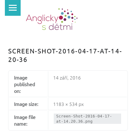
PRIMARY MENU
A
N
G
L
I
SCREEN-SHOT-2016-04-17-AT-14-
C
20-36
K
Y
14 září, 2016
Image
S
published
D
on:
Ě
1183 × 534 px
Image size:
T
Image file
Screen-Shot-2016-04-17-
M
at-14.20.36.png
name:
I