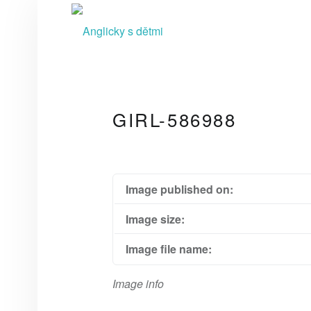
A
N
G
L
I
C
GIRL-586988
K
Y
S
D
Image published on:
Ě
Image size:
T
Image file name:
M
I
Image info
video kurzy pro rodiče