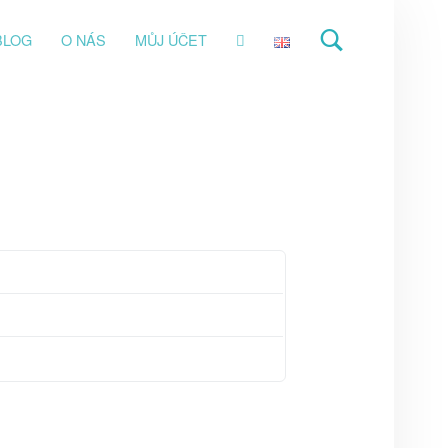
BLOG
O NÁS
MŮJ ÚČET