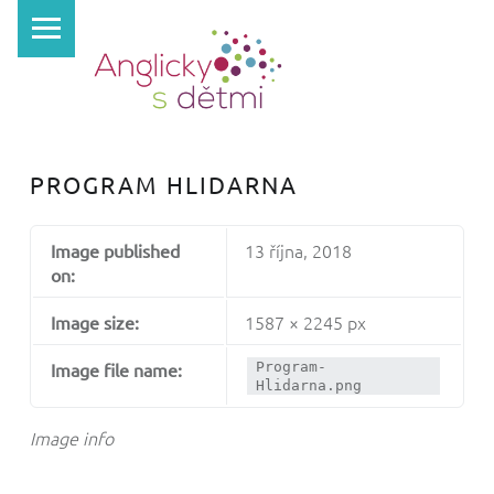
PRIMARY MENU
A
N
G
L
I
PROGRAM HLIDARNA
C
K
13 října, 2018
Image published
Y
on:
S
1587 × 2245 px
Image size:
D
Ě
Image file name:
Program-
Hlidarna.png
T
M
Image info
I