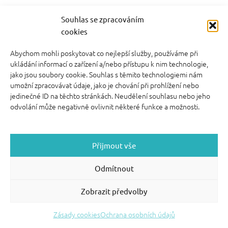
video kurzy pro rodiče
Souhlas se zpracováním
cookies
Abychom mohli poskytovat co nejlepší služby, používáme při
FOOTER SIDEBAR
ukládání informací o zařízení a/nebo přístupu k nim technologie,
© 2026 English With Kids s.r.o.
|
|
Blog Anglickysdetmi.cz
jako jsou soubory cookie. Souhlas s těmito technologiemi nám
Všechna práva vyhrazena.
|
|
O WordPress se
Podmínky použití
umožní zpracovávat údaje, jako je chování při prohlížení nebo
stará
|
Softmedia
Back to top ↑
jedinečné ID na těchto stránkách. Neudělení souhlasu nebo jeho
odvolání může negativně ovlivnit některé funkce a možnosti.
Přijmout vše
Odmítnout
Zobrazit předvolby
Zásady cookies
Ochrana osobních údajů