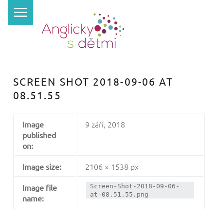
PRIMARY MENU
A
N
G
L
I
SCREEN SHOT 2018-09-06 AT
C
08.51.55
K
Y
9 září, 2018
Image
S
published
D
on:
Ě
2106 × 1538 px
Image size:
T
Image file
Screen-Shot-2018-09-06-
M
at-08.51.55.png
name:
I