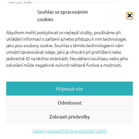
Image info
video kurzy pro rodiče
Souhlas se zpracováním
cookies
Abychom mohli poskytovat co nejlepší služby, používáme při
ukládání informací o zařízení a/nebo přístupu k nim technologie,
jako jsou soubory cookie. Souhlas s těmito technologiemi nám
umožní zpracovávat údaje, jako je chování při prohlížení nebo
FOOTER SIDEBAR
jedinečné ID na těchto stránkách. Neudělení souhlasu nebo jeho
© 2026 English With Kids s.r.o.
|
|
Blog Anglickysdetmi.cz
odvolání může negativně ovlivnit některé funkce a možnosti.
Všechna práva vyhrazena.
|
|
O WordPress se
Podmínky použití
stará
|
Softmedia
Back to top ↑
Přijmout vše
Odmítnout
Zobrazit předvolby
Zásady cookies
Ochrana osobních údajů