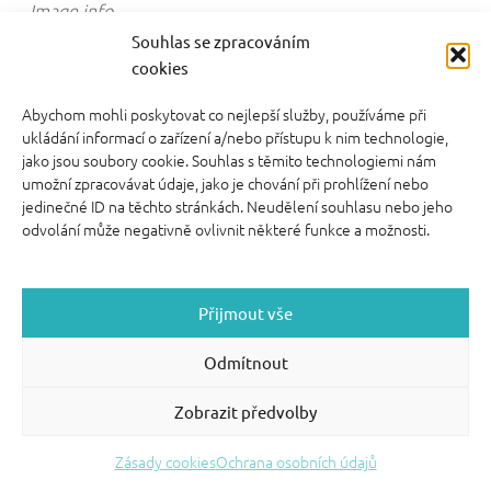
Image info
video kurzy pro rodiče
Souhlas se zpracováním
cookies
Abychom mohli poskytovat co nejlepší služby, používáme při
ukládání informací o zařízení a/nebo přístupu k nim technologie,
jako jsou soubory cookie. Souhlas s těmito technologiemi nám
umožní zpracovávat údaje, jako je chování při prohlížení nebo
FOOTER SIDEBAR
jedinečné ID na těchto stránkách. Neudělení souhlasu nebo jeho
© 2026 English With Kids s.r.o.
|
|
Blog Anglickysdetmi.cz
odvolání může negativně ovlivnit některé funkce a možnosti.
Všechna práva vyhrazena.
|
|
O WordPress se
Podmínky použití
stará
|
Softmedia
Back to top ↑
Přijmout vše
Odmítnout
Zobrazit předvolby
Zásady cookies
Ochrana osobních údajů