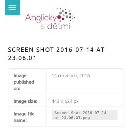
PRIMARY MENU
A
N
G
L
I
SCREEN SHOT 2016-07-14 AT
C
23.06.01
K
Y
14 července, 2016
Image
S
published
D
on:
Ě
443 × 624 px
Image size:
T
Image file
Screen-Shot-2016-07-14-
M
at-23.06.01.png
name:
I