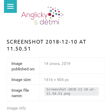
PRIMARY MENU
A
N
G
L
I
SCREENSHOT 2018-12-10 AT
C
11.50.51
K
Y
14 února, 2019
Image
S
published on:
D
1416 × 904 px
Image size:
Ě
T
Image file
Screenshot-2018-12-10-at-
11.50.51.png
name:
M
I
Image info