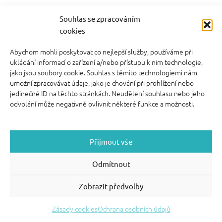
video kurzy pro rodiče
Souhlas se zpracováním
cookies
Abychom mohli poskytovat co nejlepší služby, používáme při
ukládání informací o zařízení a/nebo přístupu k nim technologie,
jako jsou soubory cookie. Souhlas s těmito technologiemi nám
FOOTER SIDEBAR
umožní zpracovávat údaje, jako je chování při prohlížení nebo
© 2026 English With Kids s.r.o.
|
|
Blog Anglickysdetmi.cz
jedinečné ID na těchto stránkách. Neudělení souhlasu nebo jeho
Všechna práva vyhrazena.
|
|
O WordPress se
Podmínky použití
odvolání může negativně ovlivnit některé funkce a možnosti.
stará
|
Softmedia
Back to top ↑
Přijmout vše
Odmítnout
Zobrazit předvolby
Zásady cookies
Ochrana osobních údajů