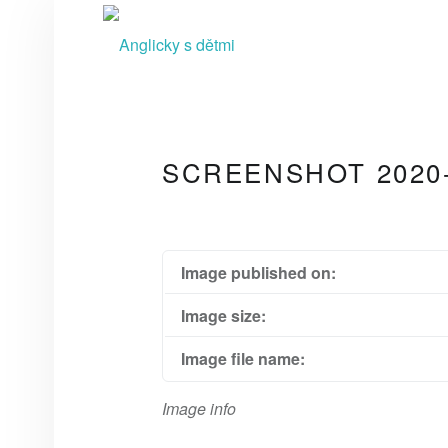
A
N
G
L
I
C
SCREENSHOT 2020-0
K
Y
S
D
Image published on:
Ě
Image size:
T
Image file name:
M
I
Image info
video kurzy pro rodiče