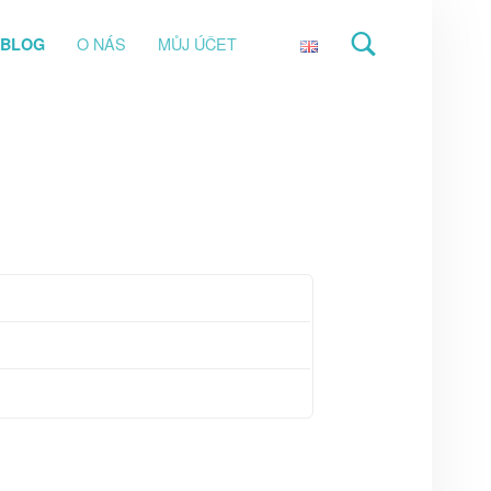
O NÁS
MŮJ ÚČET
BLOG