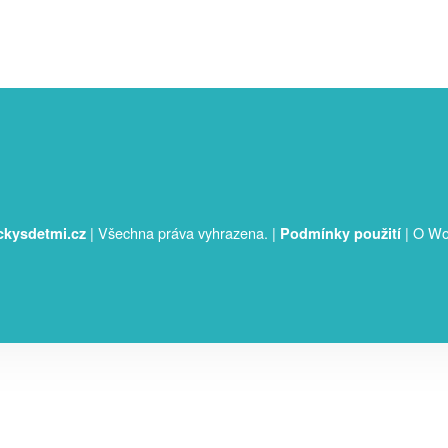
|
Všechna práva vyhrazena.
|
|
O Wo
ckysdetmi.cz
Podmínky použití