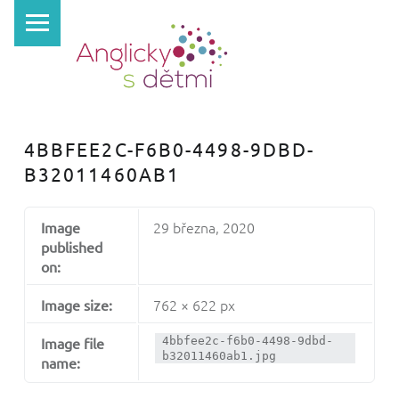
PRIMARY MENU
A
N
G
L
I
4BBFEE2C-F6B0-4498-9DBD-
C
B32011460AB1
K
Y
29 března, 2020
Image
S
published
D
on:
Ě
762 × 622 px
Image size:
T
Image file
4bbfee2c-f6b0-4498-9dbd-
M
b32011460ab1.jpg
name:
I