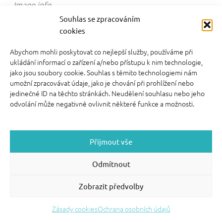
Image info
video kurzy pro rodiče
Souhlas se zpracováním
cookies
Abychom mohli poskytovat co nejlepší služby, používáme při
ukládání informací o zařízení a/nebo přístupu k nim technologie,
jako jsou soubory cookie. Souhlas s těmito technologiemi nám
umožní zpracovávat údaje, jako je chování při prohlížení nebo
FOOTER SIDEBAR
jedinečné ID na těchto stránkách. Neudělení souhlasu nebo jeho
© 2026 English With Kids s.r.o.
|
|
Blog Anglickysdetmi.cz
odvolání může negativně ovlivnit některé funkce a možnosti.
Všechna práva vyhrazena.
|
|
O WordPress se
Podmínky použití
stará
|
Softmedia
Back to top ↑
Přijmout vše
Odmítnout
Zobrazit předvolby
Zásady cookies
Ochrana osobních údajů