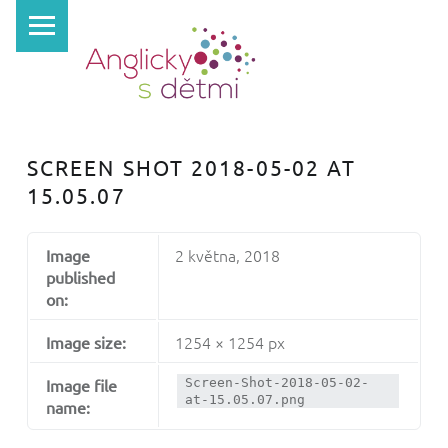
PRIMARY MENU
A
N
G
L
I
SCREEN SHOT 2018-05-02 AT
C
15.05.07
K
Y
2 května, 2018
Image
S
published
D
on:
Ě
1254 × 1254 px
Image size:
T
Image file
Screen-Shot-2018-05-02-
M
at-15.05.07.png
name:
I