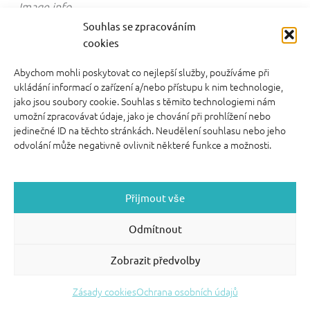
Image info
video kurzy pro rodiče
Souhlas se zpracováním
cookies
Abychom mohli poskytovat co nejlepší služby, používáme při
ukládání informací o zařízení a/nebo přístupu k nim technologie,
jako jsou soubory cookie. Souhlas s těmito technologiemi nám
umožní zpracovávat údaje, jako je chování při prohlížení nebo
FOOTER SIDEBAR
jedinečné ID na těchto stránkách. Neudělení souhlasu nebo jeho
© 2026 English With Kids s.r.o.
|
|
Blog Anglickysdetmi.cz
odvolání může negativně ovlivnit některé funkce a možnosti.
Všechna práva vyhrazena.
|
|
O WordPress se
Podmínky použití
stará
|
Softmedia
Back to top ↑
Přijmout vše
Odmítnout
Zobrazit předvolby
Zásady cookies
Ochrana osobních údajů