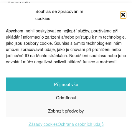
Image info
video kurzy pro rodiče
Souhlas se zpracováním
cookies
Abychom mohli poskytovat co nejlepší služby, používáme při
ukládání informací o zařízení a/nebo přístupu k nim technologie,
jako jsou soubory cookie. Souhlas s těmito technologiemi nám
umožní zpracovávat údaje, jako je chování při prohlížení nebo
FOOTER SIDEBAR
jedinečné ID na těchto stránkách. Neudělení souhlasu nebo jeho
© 2026 English With Kids s.r.o.
|
|
Blog Anglickysdetmi.cz
odvolání může negativně ovlivnit některé funkce a možnosti.
Všechna práva vyhrazena.
|
|
O
Podmínky použití
WordPress se stará
|
Softmedia
Back to top ↑
Přijmout vše
Odmítnout
Zobrazit předvolby
Zásady cookies
Ochrana osobních údajů