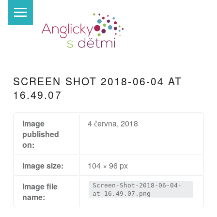
PRIMARY MENU
A
N
G
L
I
SCREEN SHOT 2018-06-04 AT
C
16.49.07
K
Y
Image
4 června, 2018
S
published
D
on:
Ě
Image size:
104 × 96 px
T
Image file
Screen-Shot-2018-06-04-
M
at-16.49.07.png
name:
I