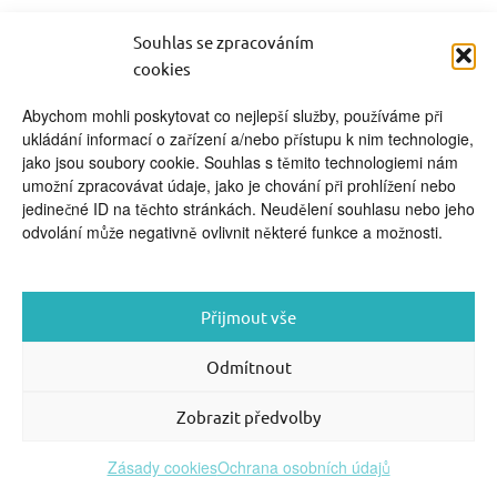
video kurzy pro rodiče
Souhlas se zpracováním
cookies
Abychom mohli poskytovat co nejlepší služby, používáme při
FOOTER SIDEBAR
ukládání informací o zařízení a/nebo přístupu k nim technologie,
jako jsou soubory cookie. Souhlas s těmito technologiemi nám
© 2026 English With Kids s.r.o.
|
|
Blog Anglickysdetmi.cz
umožní zpracovávat údaje, jako je chování při prohlížení nebo
Všechna práva vyhrazena.
|
|
O WordPress
Podmínky použití
jedinečné ID na těchto stránkách. Neudělení souhlasu nebo jeho
se stará
|
Softmedia
Back to top ↑
odvolání může negativně ovlivnit některé funkce a možnosti.
Přijmout vše
Odmítnout
Zobrazit předvolby
Zásady cookies
Ochrana osobních údajů