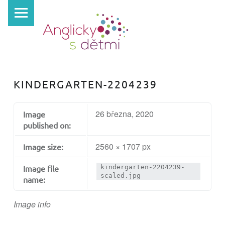
PRIMARY MENU
A
N
G
L
I
KINDERGARTEN-2204239
C
K
26 března, 2020
Image
Y
published on:
S
2560 × 1707 px
Image size:
D
Ě
Image file
kindergarten-2204239-
scaled.jpg
T
name:
M
Image info
I