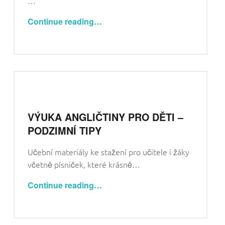
…
video kurzy pro rodiče
“Poznávačka do terénu s angličtinou”
Continue reading
…
VÝUKA ANGLIČTINY PRO DĚTI –
PODZIMNÍ TIPY
Učební materiály ke stažení pro učitele i žáky
včetně písniček, které krásně…
“Výuka angličtiny pro děti – podzimní tipy”
Continue reading
…