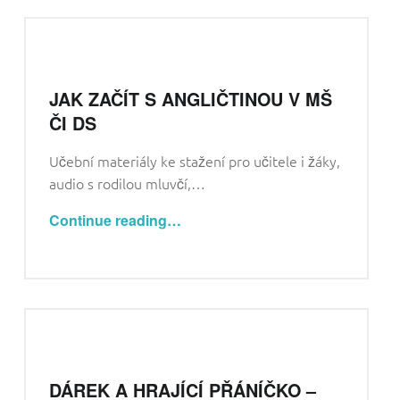
JAK ZAČÍT S ANGLIČTINOU V MŠ
ČI DS
Učební materiály ke stažení pro učitele i žáky,
audio s rodilou mluvčí,…
“Jak začít s angličtinou v MŠ či DS”
Continue reading
…
DÁREK A HRAJÍCÍ PŘÁNÍČKO –