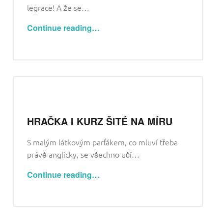
legrace! A že se…
“ZPÍVÁNÍ NENÍ UČENÍ. NEBO ANO? 3 TIPY, JAK SKVĚLE VYUŽÍT ANGLICKÉ PÍSNIČKY”
Continue reading
…
HRAČKA I KURZ ŠITÉ NA MÍRU
S malým látkovým parťákem, co mluví třeba
právě anglicky, se všechno učí…
“Hračka i kurz šité na míru”
Continue reading
…