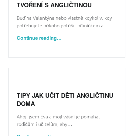
TVOŘENÍ S ANGLIČTINOU
Buď na Valentýna nebo vlastně kdykoliv, kdy
potřebujete někoho potěšit přáníčkem a…
“Dárek a hrající přáníčko – tvoření s angličtinou”
Continue reading
…
TIPY JAK UČIT DĚTI ANGLIČTINU
DOMA
Ahoj, jsem Eva a mojí vášní je pomáhat
rodičům i učitelům, aby…
“Tipy jak učit děti angličtinu doma”