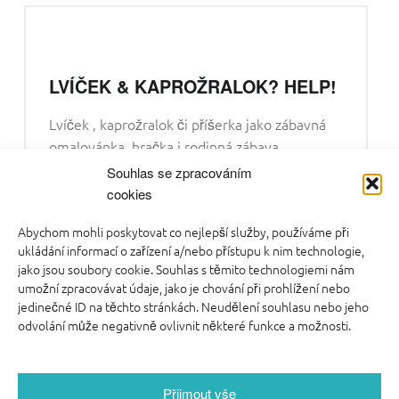
LVÍČEK & KAPROŽRALOK? HELP!
Lvíček , kaprožralok či příšerka jako zábavná
omalovánka, hračka i rodinná zábava…
Souhlas se zpracováním
“LVÍČEK & KAPROŽRALOK? HELP!”
Continue reading
…
cookies
Abychom mohli poskytovat co nejlepší služby, používáme při
ukládání informací o zařízení a/nebo přístupu k nim technologie,
jako jsou soubory cookie. Souhlas s těmito technologiemi nám
umožní zpracovávat údaje, jako je chování při prohlížení nebo
POSTS NAVIGATION
jedinečné ID na těchto stránkách. Neudělení souhlasu nebo jeho
»
odvolání může negativně ovlivnit některé funkce a možnosti.
Přijmout vše