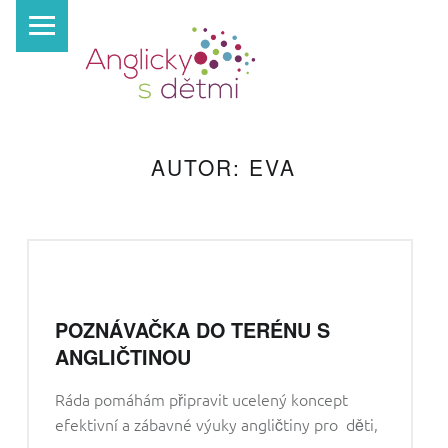
PRIMARY MENU
A
N
G
L
I
AUTOR:
EVA
C
K
Y
S
D
POZNÁVAČKA DO TERÉNU S
Ě
ANGLIČTINOU
T
M
Ráda pomáhám připravit ucelený koncept
I
efektivní a zábavné výuky angličtiny pro děti,